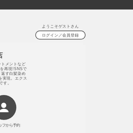
ようこそゲストさん
ログイン／会員登録
店
ートメントなど
再現!SNSで
り返す白髪染め
を実現。エクス
です。
ッフから予約