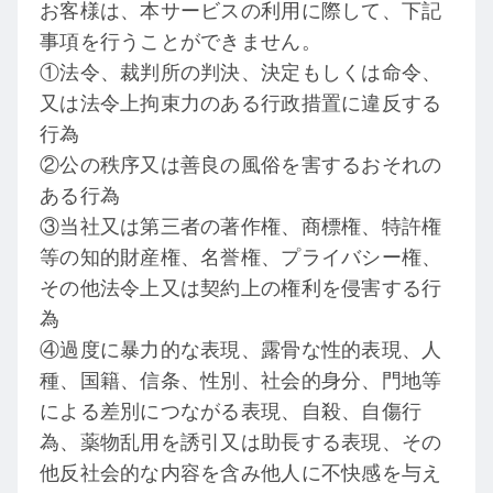
お客様は、本サービスの利用に際して、下記
事項を行うことができません。
①法令、裁判所の判決、決定もしくは命令、
又は法令上拘束力のある行政措置に違反する
行為
②公の秩序又は善良の風俗を害するおそれの
ある行為
③当社又は第三者の著作権、商標権、特許権
等の知的財産権、名誉権、プライバシー権、
その他法令上又は契約上の権利を侵害する行
為
④過度に暴力的な表現、露骨な性的表現、人
種、国籍、信条、性別、社会的身分、門地等
による差別につながる表現、自殺、自傷行
為、薬物乱用を誘引又は助長する表現、その
他反社会的な内容を含み他人に不快感を与え