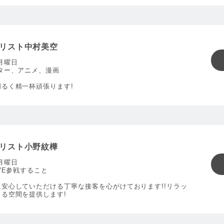
リスト中村美空
月曜日
ター、アニメ、漫画
明るく精一杯頑張ります!
リスト小野紋樺
月曜日
IVE参戦すること
に安心していただける丁寧な接客を心がけております!!リラッ
きる空間を提供します!