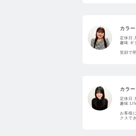
カラー
定休日:
趣味:ギ
笑顔で
カラー
定休日:
趣味:L
お客様
クスで