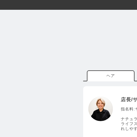
ヘア
店長/
指名料:
ナチュ
ライフ
れしや