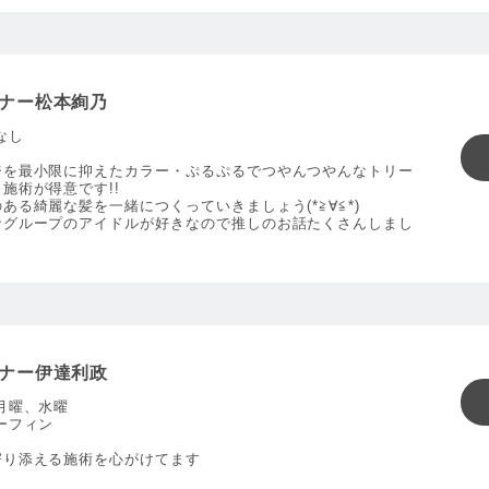
ナー松本絢乃
なし
ジを最小限に抑えたカラー・ぷるぷるでつやんつやんなトリー
施術が得意です!!
ある綺麗な髪を一緒につくっていきましょう(*≧∀≦*)
なグループのアイドルが好きなので推しのお話たくさんしまし
ナー伊達利政
月曜、水曜
ーフィン
寄り添える施術を心がけてます