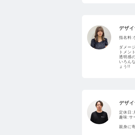
デザイ
指名料:
ダメー
トメント
透明感の
いろん
ょう!!
デザイ
定休日:
趣味:サ
親身に