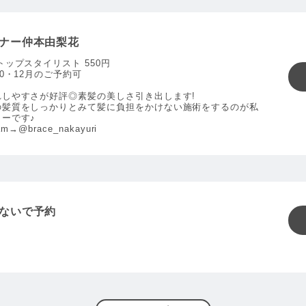
ナー仲本由梨花
トップスタイリスト 550円
10・12月のご予約可
れしやすさが好評◎素髪の美しさ引き出します!
の髪質をしっかりとみて髪に負担をかけない施術をするのが私
ーです♪
ram→@brace_nakayuri
ないで予約