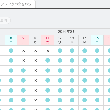
スタッフ別の空き状況
一週間
2026年8月
8
9
10
11
12
13
14
15
1
金
土
日
月
火
水
木
金
土