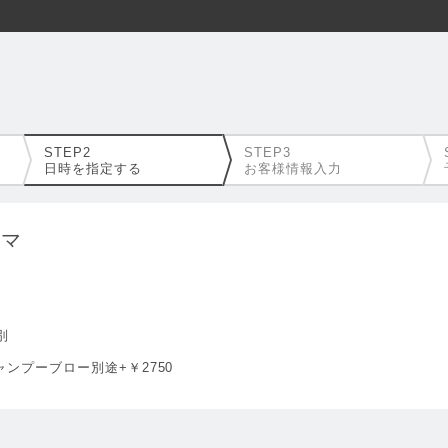
日時を指定する
お客様情報入力
ーマ
別
ンプーブロー別途+￥2750