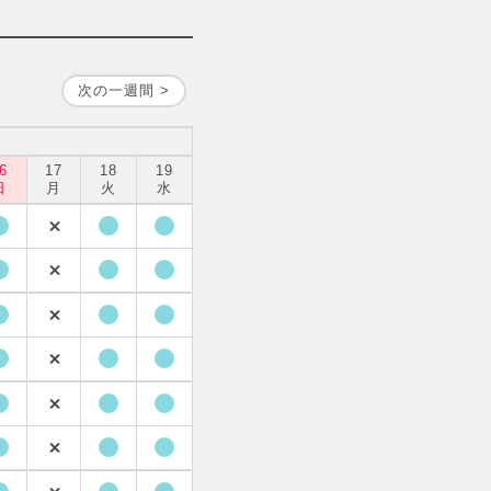
次の一週間 >
6
17
18
19
日
月
火
水