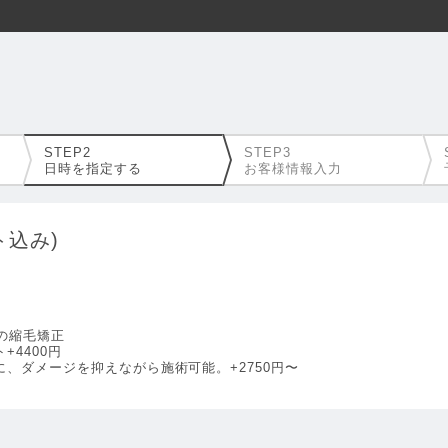
日時を指定する
お客様情報入力
ト込み)
の縮毛矯正
+4400円
、ダメージを抑えながら施術可能。+2750円〜