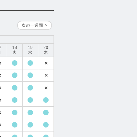
次の一週間 >
7
18
19
20
月
火
水
木