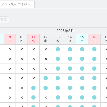
スタッフ別の空き状況
一週間
2026年8月
9
10
11
12
13
14
15
16
1
土
日
月
火
水
木
金
土
日