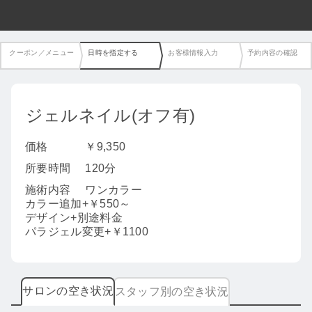
クーポン／メニュー
日時を指定する
お客様情報入力
予約内容の確認
ジェルネイル(オフ有)
価格
￥9,350
所要時間
120分
施術内容
ワンカラー
カラー追加+￥550～
デザイン+別途料金
パラジェル変更+￥1100
サロンの空き状況
スタッフ別の空き状況