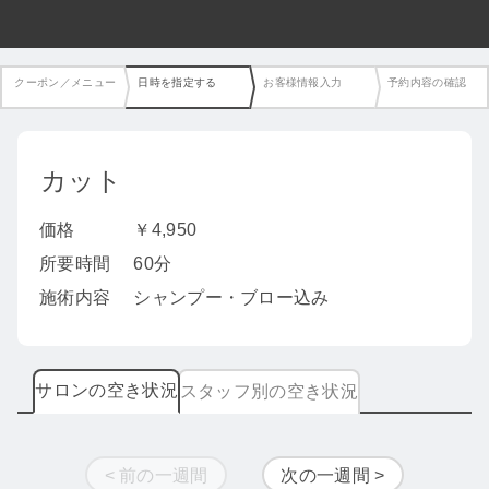
クーポン／メニュー
日時を指定する
お客様情報入力
予約内容の確認
カット
価格
￥4,950
所要時間
60分
施術内容
シャンプー・ブロー込み
サロンの空き状況
スタッフ別の空き状況
< 前の一週間
次の一週間 >