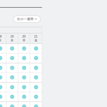
次の一週間 >
18
19
20
21
火
水
木
金