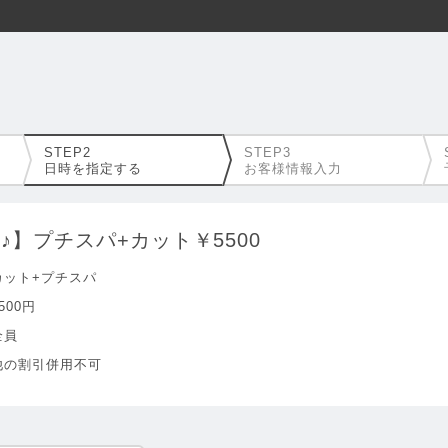
日時を指定する
お客様情報入力
♪】プチスパ+カット￥5500
カット+プチスパ
500円
全員
他の割引併用不可