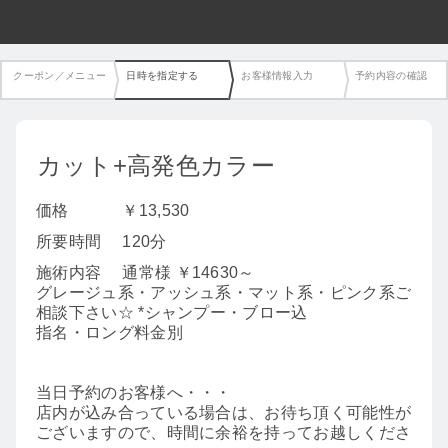
クーポン／メニュー
日時を指定する
お客様情報入力
予約内容の確認
カット+高発色カラー
価格
￥13,530
所要時間
120分
施術内容
通常様 ￥14630～
グレージュ系・アッシュ系・マット系・ピンク系ご
相談下さい☆ *シャンプー・ブロー込
指名・ロング料金別
当日予約のお客様へ・・・
店内が込み合っている場合は、お待ち頂く可能性が
ございますので、時間に余裕を持ってお越しくださ