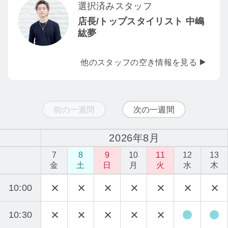
選択済みスタッフ
店長/トップスタイリスト 中嶋
紘夢
他のスタッフの空き情報を見る
前の一週間
次の一週間
2026年8月
7
8
9
10
11
12
13
金
土
日
月
火
水
木
10:00
10:30