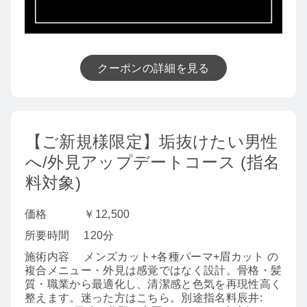
クーポンの詳細を見る
【ご新規様限定】垢抜けたい男性
へ/外見アップデートコース (指名
料対象)
価格
￥12,500
所要時間
120分
施術内容
メンズカット+各種パーマ+眉カット の
複合メニュー・外見は感覚ではなく設計。骨格・髪
質・職業から最適化し、清潔感と色気を再現性高く
整えます。迷った方はこちら。別途指名料辰井: