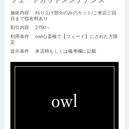
施術内容
刈り上げ部分のみのカット/ご来店三回
目まで指名料あり
割引内容
2750～
利用条件
owl心斎橋で【フェード】にされた方限
定
提示条件
来店時もしくは備考欄に記載