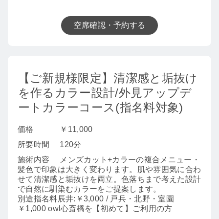
空席確認・予約する
【ご新規様限定】清潔感と垢抜け
を作るカラー設計/外見アップデ
ートカラーコース(指名料対象)
価格
￥11,000
所要時間
120分
施術内容
メンズカット+カラーの複合メニュー・
髪色で印象は大きく変わります。肌や雰囲気に合わ
せて清潔感と垢抜けを両立。色落ちまで考えた設計
で自然に馴染むカラーをご提案します。
別途指名料辰井:￥3,000 / 戸兵・北野・室園
￥1,000 owl心斎橋を【初めて】ご利用の方