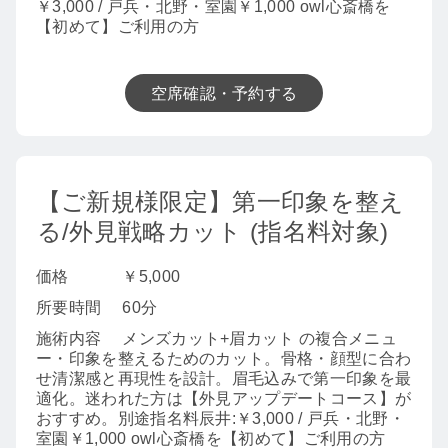
￥3,000 / 戸兵・北野・室園￥1,000 owl心斎橋を
【初めて】ご利用の方
空席確認・予約する
【ご新規様限定】第一印象を整え
る/外見戦略カット (指名料対象)
価格
￥5,000
所要時間
60分
施術内容
メンズカット+眉カット の複合メニュ
ー・印象を整えるためのカット。骨格・顔型に合わ
せ清潔感と再現性を設計。眉毛込みで第一印象を最
適化。迷われた方は【外見アップデートコース】が
おすすめ。別途指名料辰井:￥3,000 / 戸兵・北野・
室園￥1,000 owl心斎橋を【初めて】ご利用の方