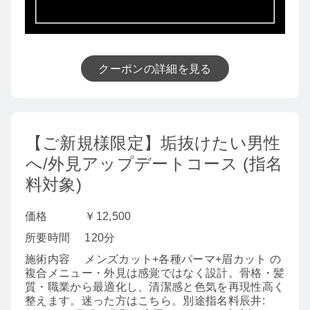
クーポンの詳細を見る
【ご新規様限定】垢抜けたい男性
へ/外見アップデートコース (指名
料対象)
価格
￥12,500
所要時間
120分
施術内容
メンズカット+各種パーマ+眉カット の
複合メニュー・外見は感覚ではなく設計。骨格・髪
質・職業から最適化し、清潔感と色気を再現性高く
整えます。迷った方はこちら。別途指名料辰井: