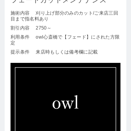
施術内容
刈り上げ部分のみのカット/ご来店三回
目まで指名料あり
割引内容
2750～
利用条件
owl心斎橋で【フェード】にされた方限
定
提示条件
来店時もしくは備考欄に記載