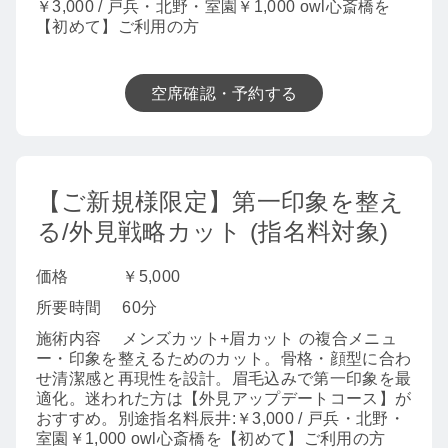
￥3,000 / 戸兵・北野・室園￥1,000 owl心斎橋を
【初めて】ご利用の方
空席確認・予約する
【ご新規様限定】第一印象を整え
る/外見戦略カット (指名料対象)
価格
￥5,000
所要時間
60分
施術内容
メンズカット+眉カット の複合メニュ
ー・印象を整えるためのカット。骨格・顔型に合わ
せ清潔感と再現性を設計。眉毛込みで第一印象を最
適化。迷われた方は【外見アップデートコース】が
おすすめ。別途指名料辰井:￥3,000 / 戸兵・北野・
室園￥1,000 owl心斎橋を【初めて】ご利用の方