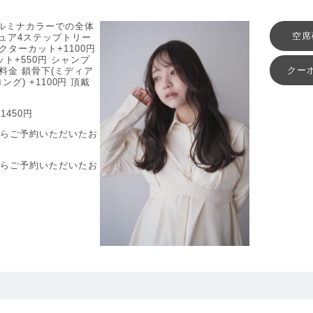
ルミナカラーでの全体
空席
ュア4ステップトリー
クターカット+1100円
ト+550円 シャンプ
クー
料金 鎖骨下(ミディア
ロング) +1100円 頂戴
1450円
からご予約いただいたお
からご予約いただいたお