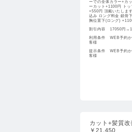
ーでの全体カラー+カッ
ーカット+1100円 
+550円 頂戴いたしま
込み ロング料金 鎖骨下(
胸位置下(ロング) +11
割引内容
17050円→1
利用条件
WEB予約
客様
提示条件
WEB予約
客様
カット+髪質改
￥21,450