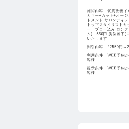
施術内容
髪質改善イ
カラー+カット+オージ
トメント サロンディレ
トップスタイリストカッ
ー・ブロー込み ロング
ム) +550円 胸位置下(
いたします
割引内容
22550円→2
利用条件
WEB予約
客様
提示条件
WEB予約
客様