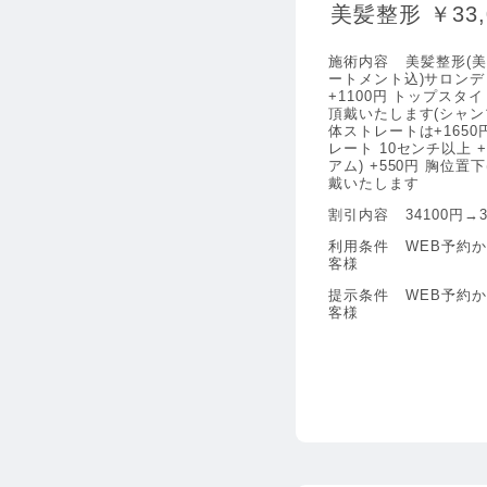
美髪整形 ￥33,
施術内容
美髪整形(
ートメント込)サロン
+1100円 トップスタ
頂戴いたします(シャン
体ストレートは+1650
レート 10センチ以上 +
アム) +550円 胸位置下
戴いたします
割引内容
34100円→3
利用条件
WEB予約
客様
提示条件
WEB予約
客様