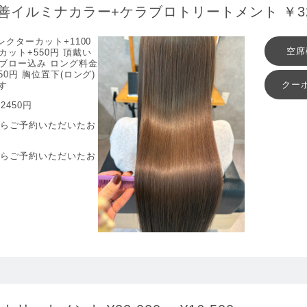
善イルミナカラー+ケラブロトリートメント ￥32,
クターカット+1100
空席
ット+550円 頂戴い
ブロー込み ロング料金
50円 胸位置下(ロング)
クー
す
2450円
からご予約いただいたお
からご予約いただいたお