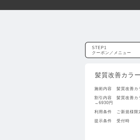
クーポン／メニュー
髪質改善カラー￥
施術内容
髪質改善カ
割引内容
髪質改善カラ
→6930円
利用条件
ご新規様限
提示条件
受付時