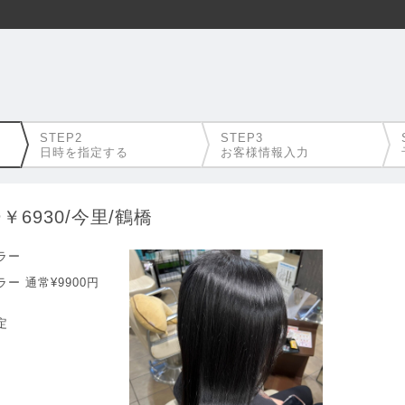
日時を指定する
お客様情報入力
6930/今里/鶴橋
ラー
ー 通常¥9900円
定